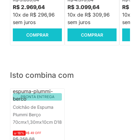
R$ 2.969,64
R$ 3.099,64
R$ 3.2
10x de R$ 296,96
10x de R$ 309,96
10x de
sem juros
sem juros
sem jur
COMPRAR
COMPRAR
C
Isto combina com
PRONTA ENTREGA
Colchão de Espuma
Plummi Berço
70cmx1,30mx10cm D18
-18%
R$ 49 OFF
R$ 258,88