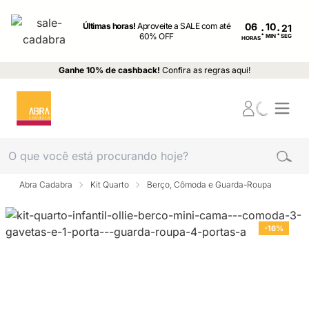
Últimas horas!
Aproveite a SALE com até
06
:
:
60% OFF
MIN
SEG
HORAS
Ganhe 10% de cashback!
Confira as regras aqui!
Abra Cadabra
Kit Quarto
Berço, Cômoda e Guarda-Roupa
-16%