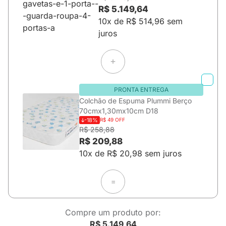
R$ 5.149,64
10x de R$ 514,96 sem
juros
PRONTA ENTREGA
Colchão de Espuma Plummi Berço
70cmx1,30mx10cm D18
-18%
R$ 49 OFF
R$ 258,88
R$ 209,88
10x de R$ 20,98 sem juros
=
Compre um produto por:
R$ 5.149,64