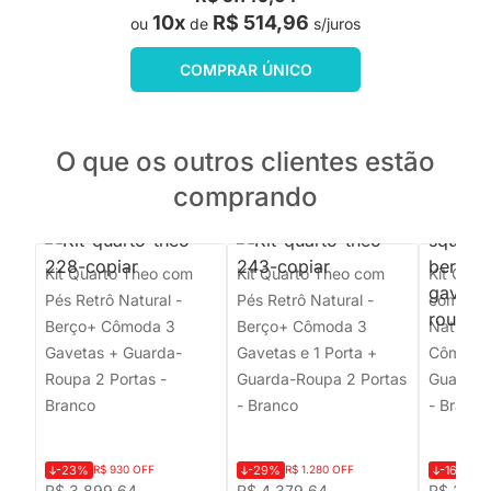
10x
R$ 514,96
ou
de
s/juros
COMPRAR ÚNICO
O que os outros clientes estão
comprando
Kit Quarto Theo com
Kit Quarto Theo com
Kit Quart
Pés Retrô Natural -
Pés Retrô Natural -
com Pés
Berço+ Cômoda 3
Berço+ Cômoda 3
Natural 
Gavetas + Guarda-
Gavetas e 1 Porta +
Cômoda 
Roupa 2 Portas -
Guarda-Roupa 2 Portas
Guarda-
Branco
- Branco
- Branco
-23%
R$ 930 OFF
-29%
R$ 1.280 OFF
-16%
R$
R$ 3.899,64
R$ 4.379,64
R$ 3.94