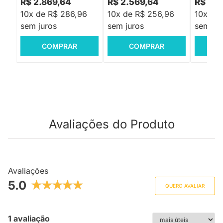
R$ 2.869,64
R$ 2.569,64
R$ 2.7
10x de R$ 286,96
10x de R$ 256,96
10x de
sem juros
sem juros
sem jur
COMPRAR
COMPRAR
C
Avaliações do Produto
Avaliações
5.0
QUERO AVALIAR
1 avaliação