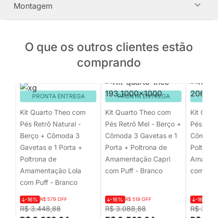
Montagem
O que os outros clientes estão
comprando
PRONTA ENTREGA
PRONTA ENTREGA
PRON
Kit Quarto Theo com
Kit Quarto Theo com
Kit Quar
Pés Retrô Natural -
Pés Retrô Mel - Berço +
Pés Retr
Berço + Cômoda 3
Cômoda 3 Gavetas e 1
Cômoda 
Gavetas e 1 Porta +
Porta + Poltrona de
Poltrona
Poltrona de
Amamentação Capri
Amament
Amamentação Lola
com Puff - Branco
com Puff
com Puff - Branco
-16%
R$ 579 OFF
-16%
R$ 519 OFF
-16%
R$
R$ 3.448,88
R$ 3.088,88
R$ 3.26