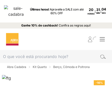
Últimas horas!
Aproveite a SALE com até
20
:
:
60% OFF
MIN
SEG
HORAS
Ganhe 10% de cashback!
Confira as regras aqui!
Abra Cadabra
Kit Quarto
Berço, Cômoda e Poltrona
-16%