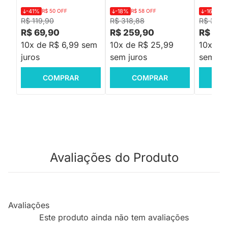
-41%
R$ 50 OFF
-18%
R$ 58 OFF
-16%
R$
R$ 119,90
R$ 318,88
R$ 359,
R$ 69,90
R$ 259,90
R$ 29
10x de R$ 6,99 sem
10x de R$ 25,99
10x de
juros
sem juros
sem jur
COMPRAR
COMPRAR
C
Avaliações do Produto
Avaliações
Este produto ainda não tem avaliações