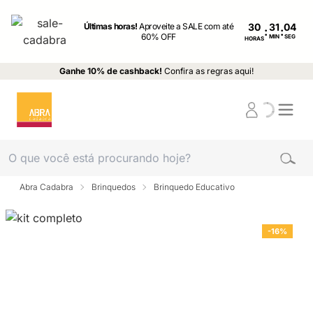
Últimas horas!
Aproveite a SALE com até
30
:
:
60% OFF
MIN
SEG
HORAS
Ganhe 10% de cashback!
Confira as regras aqui!
Abra Cadabra
Brinquedos
Brinquedo Educativo
-16%