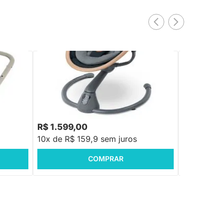
TE
PRONTA ENTREGA
Swing Cassia Beyond Graphite Maxi-Cosi
Swing Cassi
i -
- 0 a 9kg
R$ 1.599,00
R$ 1.599
10x de R$ 159,9 sem juros
10x de R$ 
COMPRAR