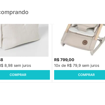
o comprando
PRONTA ENTREGA
FRETE GRÁTIS SUL E SUDES
PRONTA ENTREGA
e Infantil Porta Fralda e Lenço -
trado
Cadeira de Descanso Bouncer Kor
Classic Oat
88
R$ 799,00
R$ 8,98 sem juros
10x de R$ 79,9 sem juros
COMPRAR
COMPRAR