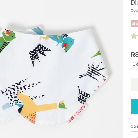
Di
Cod
pro
R$
10x
Con