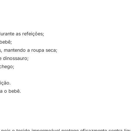
rante as refeições;
 bebê;
s, mantendo a roupa seca;
e dinossauro;
nchego;
ição.
a o bebê.
pois o tecido impermeável protege eficazmente contra líquido