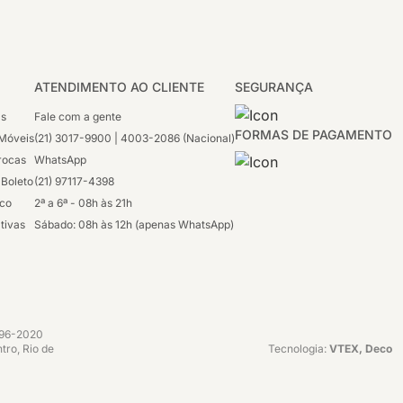
ATENDIMENTO AO CLIENTE
SEGURANÇA
as
Fale com a gente
FORMAS DE PAGAMENTO
Móveis
(21) 3017-9900 | 4003-2086 (Nacional)
rocas
WhatsApp
 Boleto
(21) 97117-4398
sco
2ª a 6ª - 08h às 21h
tivas
Sábado: 08h às 12h (apenas WhatsApp)
1996-2020
tro, Rio de
Tecnologia:
VTEX, Deco