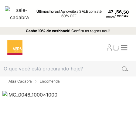
Últimas horas!
Aproveite a SALE com até
47
:
:
60% OFF
MIN
SEG
HORAS
Ganhe 10% de cashback!
Confira as regras aqui!
Abra Cadabra
Encomenda