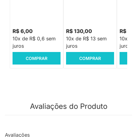
R$ 6,00
R$ 130,00
R$ 179
10x de R$ 0,6 sem
10x de R$ 13 sem
10x de
juros
juros
juros
COMPRAR
COMPRAR
C
Avaliações do Produto
Avaliações