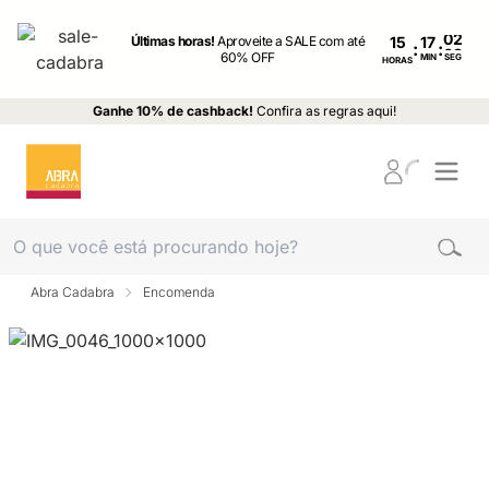
Últimas horas!
Aproveite a SALE com até
15
:
:
60% OFF
MIN
SEG
HORAS
Ganhe 10% de cashback!
Confira as regras aqui!
Abra Cadabra
Encomenda