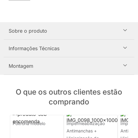
Sobre o produto
Informações Técnicas
Montagem
O que os outros clientes estão
comprando
Poltrona modelo
Impermeabilização
Imperme
Antimanchas +
Antiman