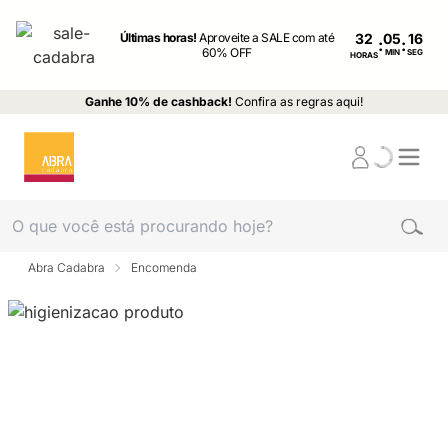
Últimas horas!
Aproveite a SALE com até
32
:
:
60% OFF
MIN
SEG
HORAS
Ganhe 10% de cashback!
Confira as regras aqui!
Abra Cadabra
Encomenda