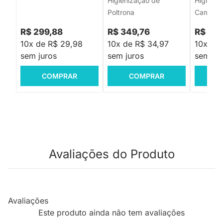
Higienização de
Higieniz
Poltrona
Cama
R$ 299,88
R$ 349,76
R$ 599
10x de R$ 29,98
10x de R$ 34,97
10x de
sem juros
sem juros
sem jur
COMPRAR
COMPRAR
C
Avaliações do Produto
Avaliações
Este produto ainda não tem avaliações