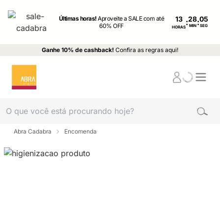
Últimas horas!
Aproveite a SALE com até
13
:
:
60% OFF
MIN
SEG
HORAS
Ganhe 10% de cashback!
Confira as regras aqui!
Abra Cadabra
Encomenda