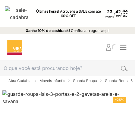
Últimas horas!
Aproveite a SALE com até
23
:
:
60% OFF
MIN
SEG
HORAS
Ganhe 10% de cashback!
Confira as regras aqui!
Abra Cadabra
Móveis Infantis
Guarda Roupa
Guarda-Roupa 3 p
-25%