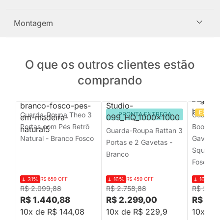
Montagem
O que os outros clientes estão
comprando
EXCLU
Guarda-Roupa Theo 3
PRONTA ENTREGA
Guarda-R
Portas com Pés Retrô
Boom 3 
Guarda-Roupa Rattan 3
Natural - Branco Fosco
Gavetas
Portas e 2 Gavetas -
Square M
Branco
Fosco
-31%
R$ 659 OFF
-16%
R$ 459 OFF
-16%
R$
R$ 2.099,88
R$ 2.758,88
R$ 2.93
R$ 1.440,88
R$ 2.299,00
R$ 2.4
10x de R$ 144,08
10x de R$ 229,9
10x de