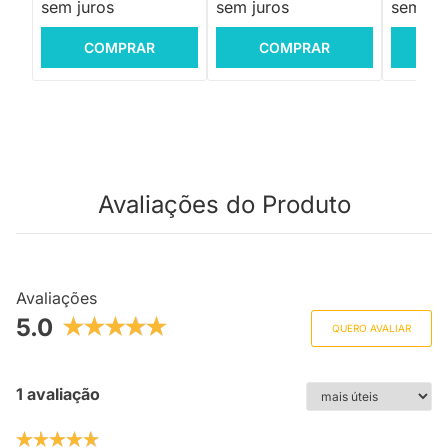
sem juros
sem juros
sem jur
COMPRAR
COMPRAR
C
Avaliações do Produto
Avaliações
5.0
QUERO AVALIAR
1 avaliação