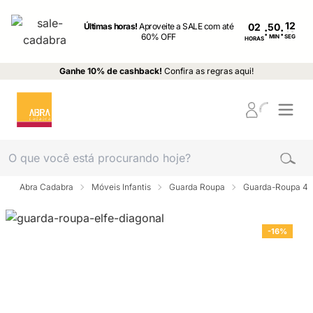
Últimas horas!
Aproveite a SALE com até
02
:
:
60% OFF
MIN
SEG
HORAS
Ganhe 10% de cashback!
Confira as regras aqui!
Abra Cadabra
Móveis Infantis
Guarda Roupa
Guarda-Roupa 4 p
-16%