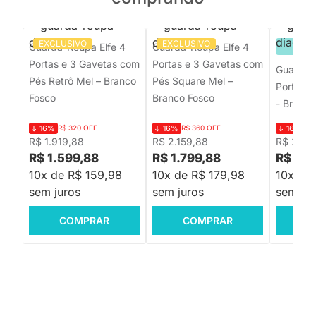
EXCLUSIVO
EXCLUSIVO
Guarda-Roupa Elfe 4
Guarda-Roupa Elfe 4
PRON
Portas e 3 Gavetas com
Portas e 3 Gavetas com
Guarda-R
Pés Retrô Mel – Branco
Pés Square Mel –
Portas c
Fosco
Branco Fosco
- Branco
-16%
R$ 320 OFF
-16%
R$ 360 OFF
-16%
R$
R$ 1.919,88
R$ 2.159,88
R$ 2.93
R$ 1.599,88
R$ 1.799,88
R$ 2.4
10x de R$ 159,98
10x de R$ 179,98
10x de
sem juros
sem juros
sem jur
COMPRAR
COMPRAR
C