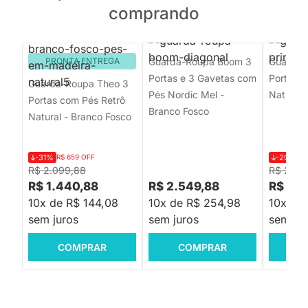
comprando
PRONTA ENTREGA
Guarda-Roupa Boom 3
Guarda-
Portas e 3 Gavetas com
Portas -
Guarda-Roupa Theo 3
Pés Nordic Mel -
Naturale
Portas com Pés Retrô
Branco Fosco
Natural - Branco Fosco
-31%
R$ 659 OFF
-20%
R$
R$ 2.099,88
R$ 2.74
R$ 1.440,88
R$ 2.549,88
R$ 2.1
10x de R$ 144,08
10x de R$ 254,98
10x de
sem juros
sem juros
sem jur
COMPRAR
COMPRAR
C