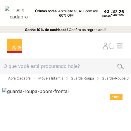
Últimas horas!
Aproveite a SALE com até
40
:
:
60% OFF
MIN
SEG
HORAS
Ganhe 10% de cashback!
Confira as regras aqui!
Abra Cadabra
Móveis Infantis
Guarda Roupa
Guarda-Roupa 3 p
-16%