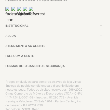
INSTITUCIONAL
AJUDA
ATENDIMENTO AO CLIENTE
FALE COM A GENTE
FORMAS DE PAGAMENTO E SEGURANÇA
Preços exclusivos para compras através da loja virtual.
Entrega do pedido condicionada a disponibilidade em
nosso estoque. Todos os direitos reservados 1996-2020
Ginga Comércio de Móveis e Decorações LTDA - CNPJ:
14.747.549/0001-59 - Insc. est: 87.290.778 - Avenida
Henrique Valadares, 23 Sala 1204 - Parte - Centro, Rio
de Janeiro - RJ 20231-030
Tecnologia:
VTEX, Deco