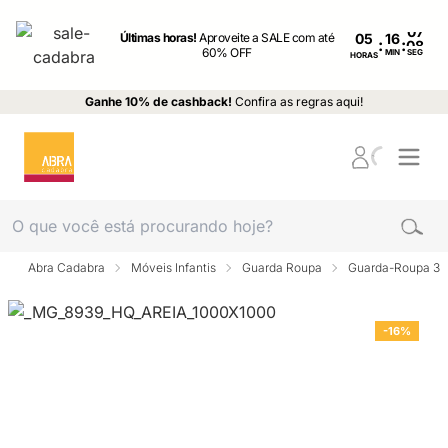
Últimas horas!
Aproveite a SALE com até
05
:
:
60% OFF
MIN
SEG
HORAS
Ganhe 10% de cashback!
Confira as regras aqui!
Abra Cadabra
Móveis Infantis
Guarda Roupa
Guarda-Roupa 3 p
-16%