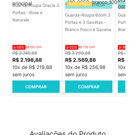
EXCLUSIVO
Guarda-Roupa Gracia 3
PRONTA ENTREGA
PRON
Portas - Rose e
Guarda-Roupa Boom 3
Guarda-
Naturale
Portas e 3 Gavetas -
Portas e
Branco Fosco e Savana
Branco
-20%
R$ 551 OFF
-22%
R$ 730 OFF
-16%
R$
R$ 2.749,88
R$ 3.299,88
R$ 2.75
R$ 2.198,88
R$ 2.569,88
R$ 2.2
10x de R$ 219,88
10x de R$ 256,98
10x de
sem juros
sem juros
sem jur
COMPRAR
COMPRAR
C
Avaliações do Produto