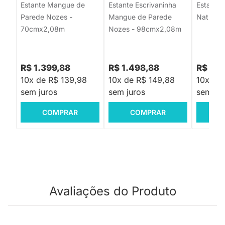
Estante Mangue de
Estante Escrivaninha
Estante 
Parede Nozes -
Mangue de Parede
Natural
70cmx2,08m
Nozes - 98cmx2,08m
R$ 1.399,88
R$ 1.498,88
R$ 2.8
10x de R$ 139,98
10x de R$ 149,88
10x de
sem juros
sem juros
sem jur
COMPRAR
COMPRAR
C
Avaliações do Produto