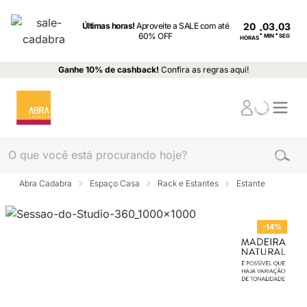
Últimas horas!
Aproveite a SALE com até
20
:
:
60% OFF
MIN
SEG
HORAS
Ganhe 10% de cashback!
Confira as regras aqui!
Abra Cadabra
Espaço Casa
Rack e Estantes
Estante
-14%