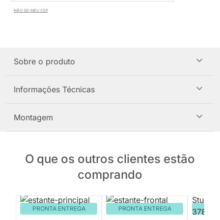
NÃO SEI MEU CEP
Sobre o produto
Informações Técnicas
Montagem
O que os outros clientes estão
comprando
PRONTA ENTREGA
PRONTA ENTREGA
PRON