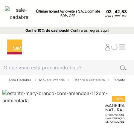
Últimas horas!
Aproveite a SALE com até
03
:
:
60% OFF
MIN
SEG
HORAS
Ganhe 10% de cashback!
Confira as regras aqui!
Abra Cadabra
Móveis Infantis
Estante e Prateleira
Estante
-17%