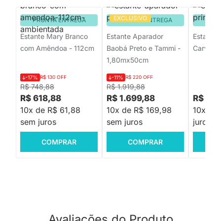
EXCLUSIVO
PRONTA ENTREGA
PRONTA ENTREGA
PRON
Estante Mary Branco
Estante Aparador
Estante 
com Amêndoa - 112cm
Baobá Preto e Tammi -
Carvalho
1,80mx50cm
-17%
R$ 130 OFF
-11%
R$ 220 OFF
R$ 748,88
R$ 1.919,88
R$ 618,88
R$ 1.699,88
R$ 1.0
10x de R$ 61,88
10x de R$ 169,98
10x de 
sem juros
sem juros
juros
COMPRAR
COMPRAR
C
Avaliações do Produto