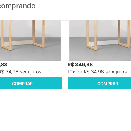
o comprando
PRONTA ENTREGA
PRONTA ENTREGA
nha Infantil Noah Natural - Areia
Escrivaninha Infantil Noah Natura
Branco Fosco – 80cm
88
R$ 479,88
-27%
Economize R$ 130
-27%
Economize R$ 130
,88
R$ 349,88
R$ 34,98 sem juros
10x de R$ 34,98 sem juros
COMPRAR
COMPRAR