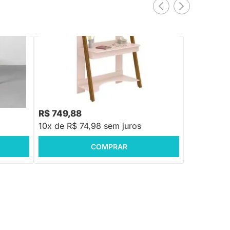
PRONTA ENTREGA
l e
Escrivaninha com Estante Noah Nozes e
Rosa Fosco – 95cm
R$ 899,88
-16%
Economize R$ 150
R$ 749,88
10x de R$ 74,98 sem juros
COMPRAR