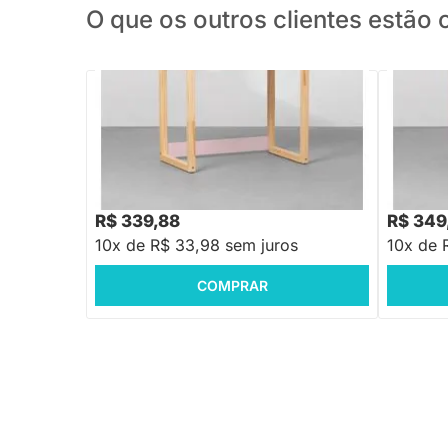
O que os outros clientes estã
PRONTA ENTREGA
Escrivaninha Infantil Noah Natural - Rosa
Escrivani
Fosco
Fosco
R$ 479,88
R$ 479,
-29%
Economize R$ 140
R$ 339,88
R$ 349
10x de R$ 33,98 sem juros
10x de 
COMPRAR