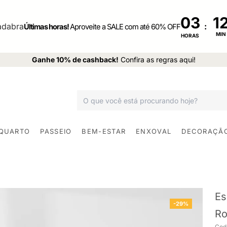
03
:
Últimas horas!
Aproveite a SALE com até 60% OFF
MIN
HORAS
Ganhe 10% de cashback!
Confira as regras aqui!
 QUARTO
PASSEIO
BEM-ESTAR
ENXOVAL
DECORAÇÃ
Es
-29%
Ro
Cod