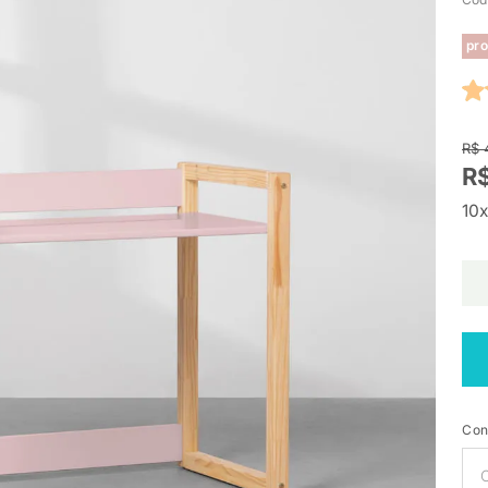
pro
R$ 
R$
10x
Con