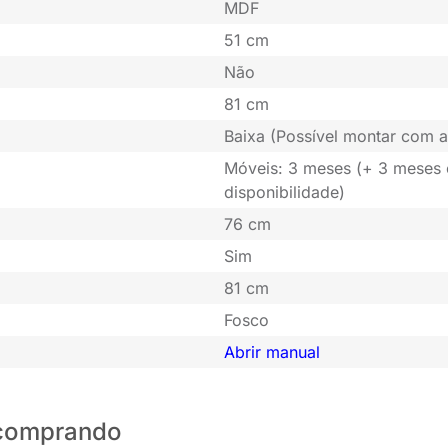
MDF
51 cm
Não
81 cm
Baixa (Possível montar com a
Móveis: 3 meses (+ 3 meses
disponibilidade)
76 cm
Sim
81 cm
Fosco
Abrir manual
o comprando