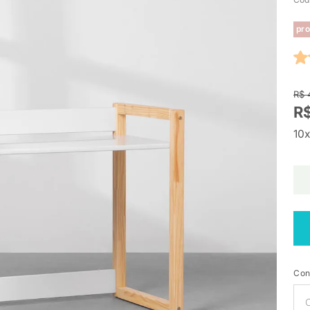
pro
R$ 
R
10x
Con