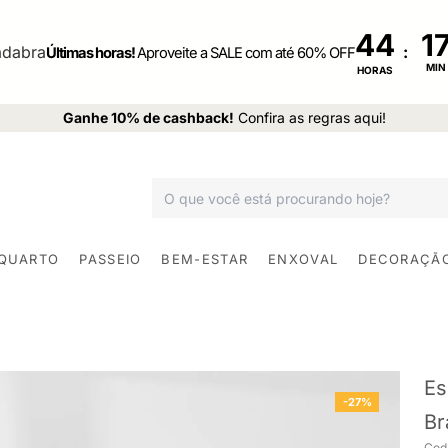
44
:
Últimas horas!
Aproveite a SALE com até 60% OFF
MIN
HORAS
Ganhe 10% de cashback!
Confira as regras aqui!
 QUARTO
PASSEIO
BEM-ESTAR
ENXOVAL
DECORAÇÃ
Es
-27%
Br
Cod