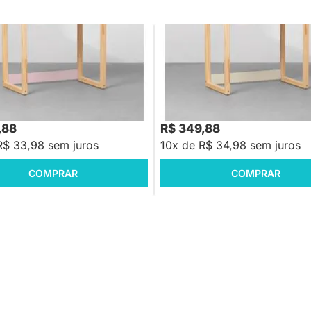
PRONTA ENTREGA
PRONTA ENTREGA
nha Infantil Noah Natural - Rosa
Escrivaninha Infantil Noah Natura
Fosco
88
R$ 479,88
-29%
Economize R$ 140
-27%
Economize R$ 130
,88
R$ 349,88
R$ 33,98 sem juros
10x de R$ 34,98 sem juros
COMPRAR
COMPRAR