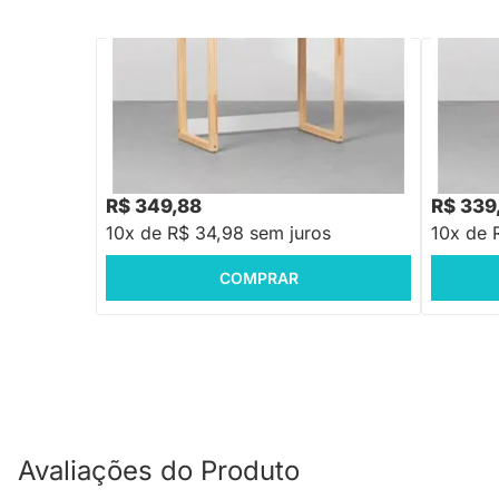
PRONTA ENTREGA
Escrivaninha Infantil Noah Natural e
Escrivani
Branco Fosco – 80cm
Fosco
R$ 479,88
R$ 479,
-27%
Economize R$ 130
R$ 349,88
R$ 339
10x de R$ 34,98 sem juros
10x de 
COMPRAR
Avaliações do Produto