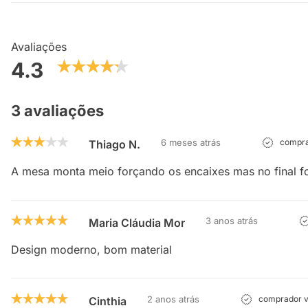
Avaliações
4.3
3 avaliações
6 meses atrás
compra
Thiago N.
A mesa monta meio forçando os encaixes mas no final fo
3 anos atrás
Maria Cláudia Moreira
Design moderno, bom material
2 anos atrás
comprador v
Cinthia