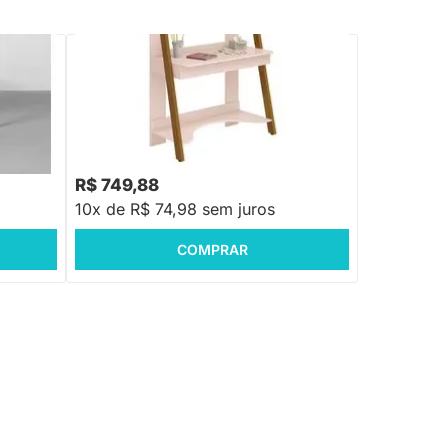
PRONTA ENTREGA
l - Areia
Escrivaninha com Estante Noah Nozes e
Rosa Fosco – 95cm
R$ 899,88
-16%
Economize R$ 150
R$ 749,88
10x de R$ 74,98 sem juros
COMPRAR