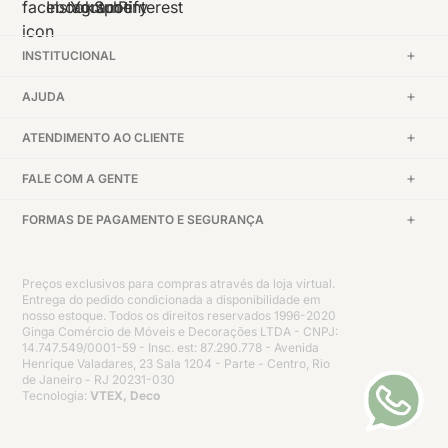
INSTITUCIONAL
AJUDA
ATENDIMENTO AO CLIENTE
FALE COM A GENTE
FORMAS DE PAGAMENTO E SEGURANÇA
Preços exclusivos para compras através da loja virtual.
Entrega do pedido condicionada a disponibilidade em
nosso estoque. Todos os direitos reservados 1996-2020
Ginga Comércio de Móveis e Decorações LTDA - CNPJ:
14.747.549/0001-59 - Insc. est: 87.290.778 - Avenida
Henrique Valadares, 23 Sala 1204 - Parte - Centro, Rio
de Janeiro - RJ 20231-030
Tecnologia:
VTEX, Deco