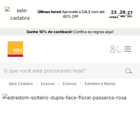
Últimas horas!
Aproveite a SALE com até
23
:
:
60% OFF
MIN
SEG
HORAS
Ganhe 10% de cashback!
Confira as regras aqui!
Abra Cadabra
Enxoval
Enxoval
Edredom e Manta