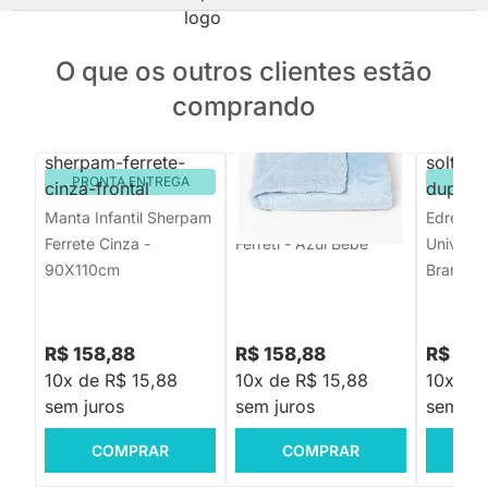
O que os outros clientes estão
comprando
PRONTA ENTREGA
PRONTA ENTREGA
PRON
Manta Infantil Sherpam
Cobertor Sherpan
Edredom 
Ferrete Cinza -
Ferreti - Azul Bebe
Universo
90X110cm
Branco
R$ 158,88
R$ 158,88
R$ 419
10x de R$ 15,88
10x de R$ 15,88
10x de 
sem juros
sem juros
sem jur
COMPRAR
COMPRAR
C