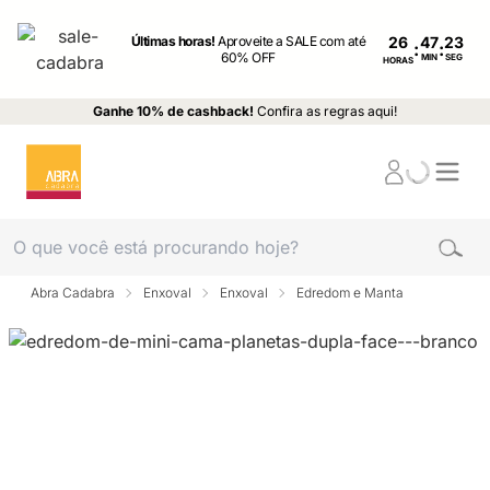
Últimas horas!
Aproveite a SALE com até
26
:
:
60% OFF
MIN
SEG
HORAS
Ganhe 10% de cashback!
Confira as regras aqui!
Abra Cadabra
Enxoval
Enxoval
Edredom e Manta