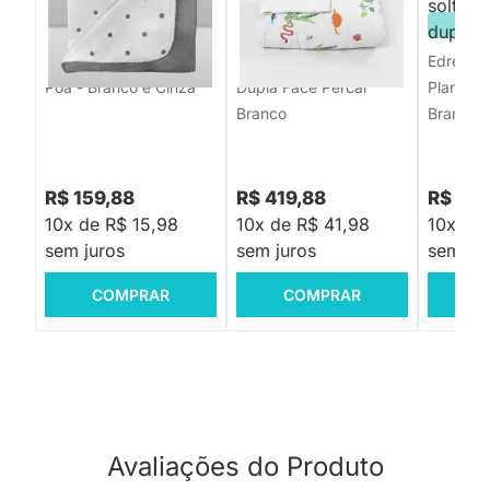
PRONTA ENTREGA
PRONTA ENTREGA
PRON
Manta Infantil Velvet
Edredom Solteiro Selva
Edredom 
Poá - Branco e Cinza
Dupla Face Percal
Planetas
Branco
Branco
R$ 159,88
R$ 419,88
R$ 419
10x de R$ 15,98
10x de R$ 41,98
10x de 
sem juros
sem juros
sem jur
COMPRAR
COMPRAR
C
Avaliações do Produto