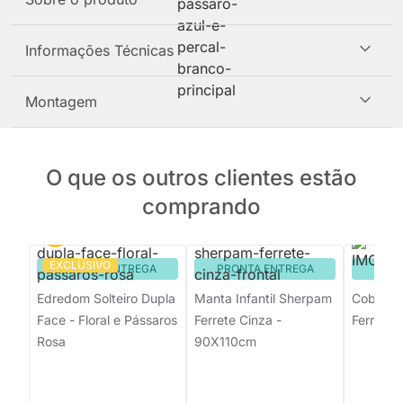
Informações Técnicas
Montagem
O que os outros clientes estão
comprando
EXCLUSIVO
PRONTA ENTREGA
PRONTA ENTREGA
PRON
Edredom Solteiro Dupla
Manta Infantil Sherpam
Coberto
Face - Floral e Pássaros
Ferrete Cinza -
Ferreti 
Rosa
90X110cm