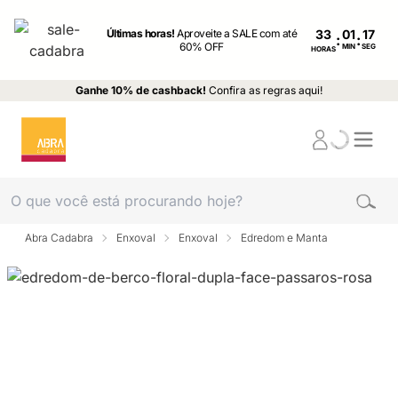
Últimas horas!
Aproveite a SALE com até
33
:
:
60% OFF
MIN
SEG
HORAS
Ganhe 10% de cashback!
Confira as regras aqui!
Abra Cadabra
Enxoval
Enxoval
Edredom e Manta