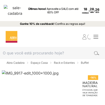
Últimas horas!
Aproveite a SALE com até
18
:
:
60% OFF
MIN
SEG
HORAS
Ganhe 10% de cashback!
Confira as regras aqui!
Abra Cadabra
Espaço Casa
Rack e Estantes
Buffet
-16%