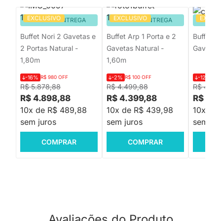
EXCLUSIVO
EXCLUSIVO
EXCLU
PRONTA ENTREGA
PRONTA ENTREGA
PRON
Buffet Nori 2 Gavetas e
Buffet Arp 1 Porta e 2
Buffet A
2 Portas Natural -
Gavetas Natural -
Gavetas
1,80m
1,60m
-16%
R$ 980 OFF
-2%
R$ 100 OFF
-12%
R$
R$ 5.878,88
R$ 4.499,88
R$ 4.99
R$ 4.898,88
R$ 4.399,88
R$ 4.3
10x de R$ 489,88
10x de R$ 439,98
10x de
sem juros
sem juros
sem jur
COMPRAR
COMPRAR
C
Avaliações do Produto