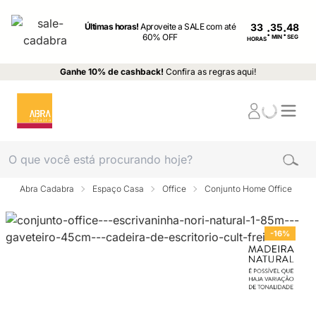
Últimas horas!
Aproveite a SALE com até
33
:
:
60% OFF
MIN
SEG
HORAS
Ganhe 10% de cashback!
Confira as regras aqui!
Abra Cadabra
Espaço Casa
Office
Conjunto Home Office
-16%