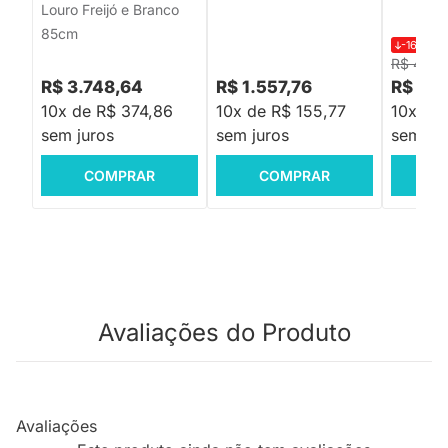
Louro Freijó e Branco
85cm
-16%
R$
R$ 4.79
R$ 3.748,64
R$ 1.557,76
R$ 3.9
10x de R$ 374,86
10x de R$ 155,77
10x de
sem juros
sem juros
sem jur
COMPRAR
COMPRAR
C
Avaliações do Produto
Avaliações