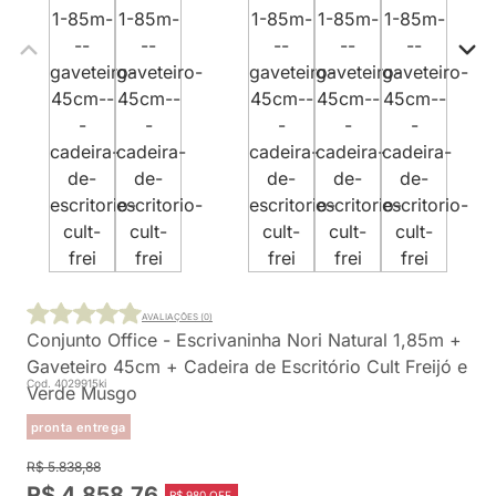
AVALIAÇÕES (0)
Conjunto Office - Escrivaninha Nori Natural 1,85m +
Gaveteiro 45cm + Cadeira de Escritório Cult Freijó e
Cod. 4029915ki
Verde Musgo
pronta entrega
R$ 5.838,88
R$ 4.858,76
R$ 980 OFF