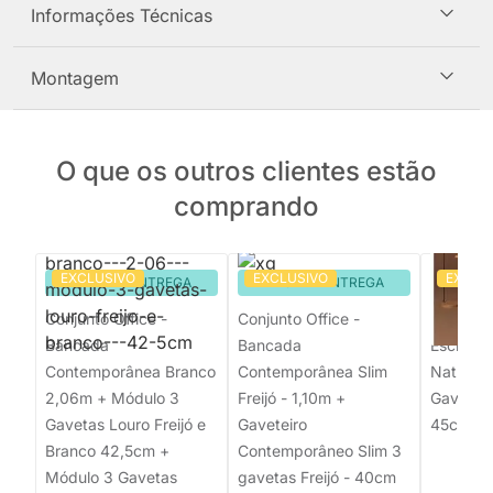
Informações Técnicas
Montagem
O que os outros clientes estão
comprando
EXCLUSIVO
EXCLUSIVO
EXCLU
PRONTA ENTREGA
PRONTA ENTREGA
PRON
Conjunto Office -
Conjunto Office -
Conjunto
Bancada
Bancada
Escrivan
Contemporânea Branco
Contemporânea Slim
Natural 
2,06m + Módulo 3
Freijó - 1,10m +
Gaveteir
Gavetas Louro Freijó e
Gaveteiro
45cm
Branco 42,5cm +
Contemporâneo Slim 3
Módulo 3 Gavetas
gavetas Freijó - 40cm