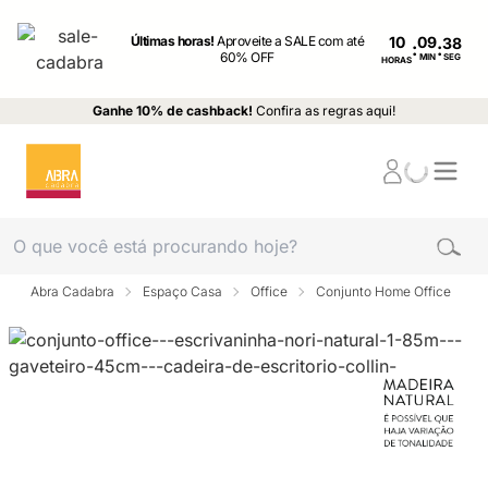
Últimas horas!
Aproveite a SALE com até
10
:
:
60% OFF
MIN
SEG
HORAS
Ganhe 10% de cashback!
Confira as regras aqui!
Abra Cadabra
Espaço Casa
Office
Conjunto Home Office