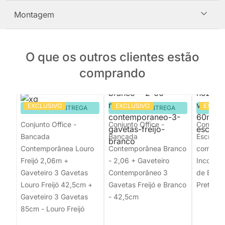
Montagem
O que os outros clientes estão
comprando
EXCLUSIVO
EXCLUSIVO
EXCLU
PRONTA ENTREGA
PRONTA ENTREGA
PRON
Conjunto Office -
Conjunto Office -
Conjunto
Bancada
Bancada
Escrivan
Contemporânea Louro
Contemporânea Branco
com Tam
Freijó 2,06m +
- 2,06 + Gaveteiro
Incolor 
Gaveteiro 3 Gavetas
Contemporâneo 3
de Escrit
Louro Freijó 42,5cm +
Gavetas Freijó e Branco
Preto
Gaveteiro 3 Gavetas
- 42,5cm
85cm - Louro Freijó