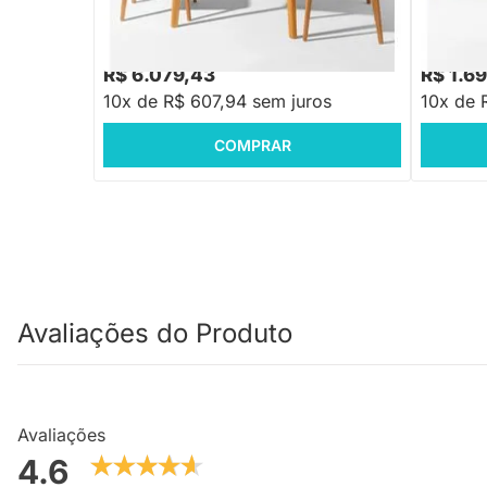
Cadeiras Nord Encosto Madeira - Cognac
Elbow - 
R$ 7.298,88
R$ 2.041
-16%
Economize R$ 1.219
R$ 6.079,43
R$ 1.6
10x de R$ 607,94 sem juros
10x de 
COMPRAR
Avaliações do Produto
Avaliações
4.6