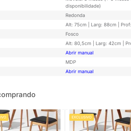
disponibilidade)
Redonda
Alt: 75cm | Larg: 88cm | Prof
Fosco
Alt: 80,5cm | Larg: 42cm | P
Abrir manual
MDP
Abrir manual
o comprando
IVO
EXCLUSIVO
 Mesa de Jantar Square
Conjunto Mesa de Jantar Square
Branco - 88cm + 02 Cadeira
Redonda Bétula - 88cm + 2 Cade