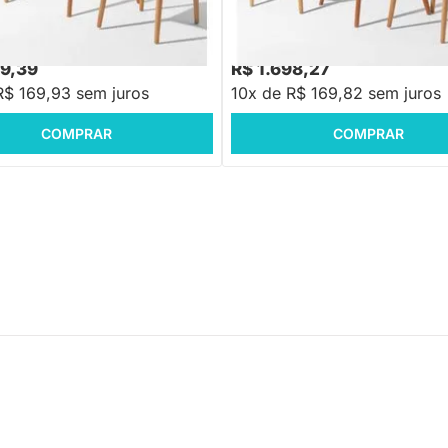
Madeira
Elbow - Madeira
,88
R$ 2.041,88
-16%
Economize R$ 342
-16%
Economize R$ 343
99,39
R$ 1.698,27
R$ 169,93 sem juros
10x de R$ 169,82 sem juros
COMPRAR
COMPRAR