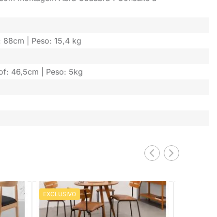
: 88cm | Peso: 15,4 kg
rof: 46,5cm | Peso: 5kg
EXCLUSIVO
EXCLUSIV
Conjunto Mesa de Jantar Square
Conjunto Me
iras
Redonda Louro Freijó 88cm + 4 Cadeiras
Laminada Tr