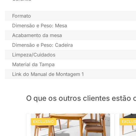
Formato
Dimensão e Peso: Mesa
Acabamento da mesa
Dimensão e Peso: Cadeira
Limpeza/Cuidados
Material da Tampa
Link do Manual de Montagem 1
O que os outros clientes estã
EXCLUSIVO
EXCLUS
Conjunto Mesa de Jantar Lalá Retangular
Conjunto
Carvalho Americano - 1,80mx1,00m + 4
Redonda 