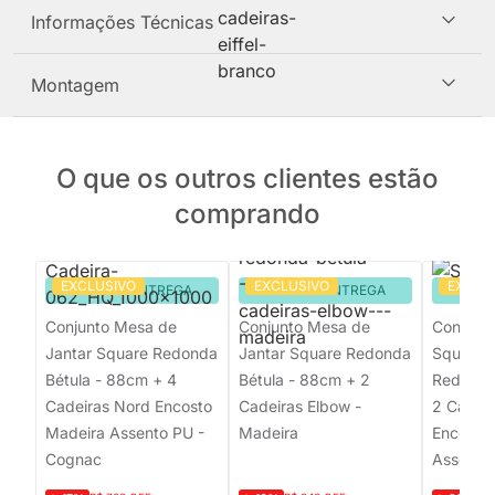
Informações Técnicas
Montagem
O que os outros clientes estão
comprando
EXCLUSIVO
EXCLUSIVO
EXCLU
PRONTA ENTREGA
PRONTA ENTREGA
PRON
Conjunto Mesa de
Conjunto Mesa de
Conjunt
Jantar Square Redonda
Jantar Square Redonda
Square 
Bétula - 88cm + 4
Bétula - 88cm + 2
Redonda
Cadeiras Nord Encosto
Cadeiras Elbow -
2 Cadeir
Madeira Assento PU -
Madeira
Encosto
Cognac
Assento 