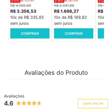
-17%
R$ 703 OFF
-16%
R$ 343 OFF
-22%
R$
R$ 4.059,88
R$ 2.041,88
R$ 3.167
R$ 3.356,53
R$ 1.698,27
R$ 2.
10x de R$ 335,65
10x de R$ 169,82
10x de
sem juros
sem juros
sem jur
COMPRAR
COMPRAR
C
Avaliações do Produto
Avaliações
4.6
QUERO AVALIAR