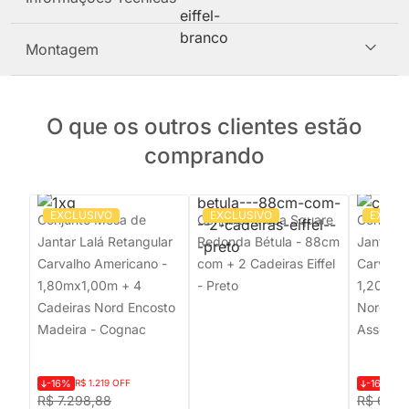
Montagem
O que os outros clientes estão
comprando
EXCLUSIVO
EXCLUSIVO
EXCLU
Conjunto Mesa de
Conjunto Mesa Square
Conjunt
Jantar Lalá Retangular
Redonda Bétula - 88cm
Jantar 
Carvalho Americano -
com + 2 Cadeiras Eiffel
Carvalh
1,80mx1,00m + 4
- Preto
1,20m + 
Cadeiras Nord Encosto
Nord En
Madeira - Cognac
Assento
-16%
R$ 1.219 OFF
-16%
R$ 
R$ 7.298,88
R$ 6.09