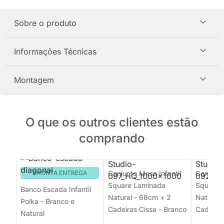
Sobre o produto
Informações Técnicas
Montagem
O que os outros clientes estão
comprando
PRONTA ENTREGA
Conjunto Mesa Infantil
Conjunto
Square Laminada
Square 
Banco Escada Infantil
Natural - 68cm + 2
Natural 
Polka - Branco e
Cadeiras Cissa - Branco
Cadeiras
Natural