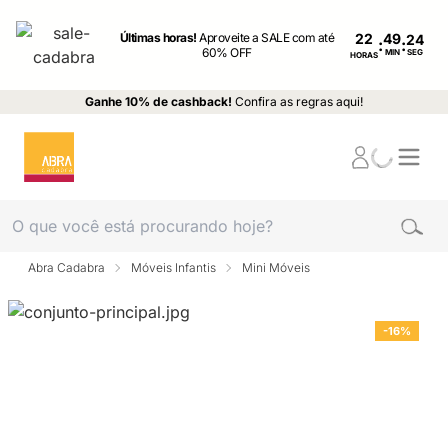
Últimas horas!
Aproveite a SALE com até
22
:
:
60% OFF
MIN
SEG
HORAS
Ganhe 10% de cashback!
Confira as regras aqui!
Abra Cadabra
Móveis Infantis
Mini Móveis
-16%