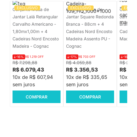
EXCLUSIVO
EXCLUSIVO
EXCLU
Conjunto Mesa de
Conjunto Mesa de
Conjunt
Jantar Lalá Retangular
Jantar Square Redonda
Jantar 
Carvalho Americano -
Branca - 88cm + 4
Branco 
1,80mx1,00m + 4
Cadeiras Nord Encosto
Cadeira 
Cadeiras Nord Encosto
Madeira Assento PU -
Madeira
Madeira - Cognac
Cognac
-16%
R$ 1.219 OFF
-17%
R$ 703 OFF
-16%
R$
R$ 7.298,88
R$ 4.059,88
R$ 2.04
R$ 6.079,43
R$ 3.356,53
R$ 1.6
10x de R$ 607,94
10x de R$ 335,65
10x de
sem juros
sem juros
sem jur
COMPRAR
COMPRAR
C