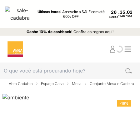
Últimas horas!
Aproveite a SALE com até
26
:
:
60% OFF
MIN
SEG
HORAS
Ganhe 10% de cashback!
Confira as regras aqui!
Abra Cadabra
Espaço Casa
Mesa
Conjunto Mesa e Cadeira
-16%