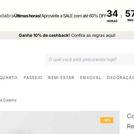
34
:
Últimas horas!
Aproveite a SALE com até 60% OFF
MIN
HORAS
Ganhe 10% de cashback!
Confira as regras aqui!
 QUARTO
PASSEIO
BEM-ESTAR
ENXOVAL
DECORAÇÃ
e Cadeira
Co
-16%
Re