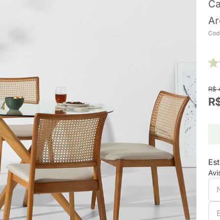
Ca
Ar
Cod
R$ 
R$
Est
Avi