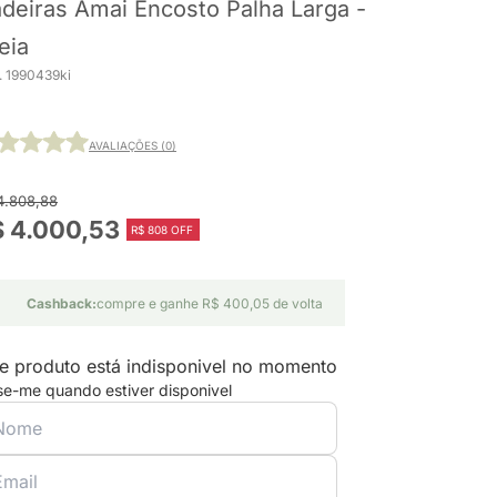
deiras Amai Encosto Palha Larga -
eia
. 1990439ki
AVALIAÇÕES (0)
4.808,88
 4.000,53
R$ 808 OFF
Cashback:
compre e ganhe R$ 400,05 de volta
e produto está indisponivel no momento
se-me quando estiver disponivel