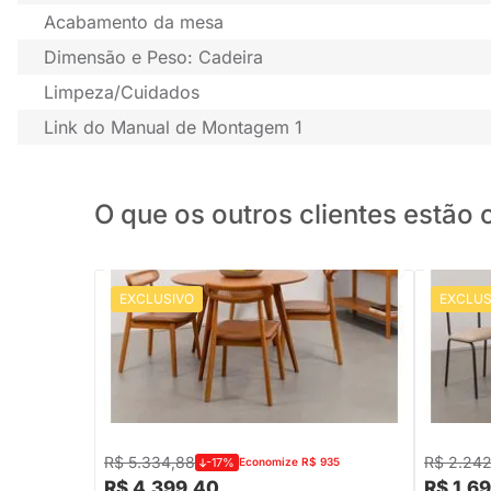
Acabamento da mesa
Dimensão e Peso: Cadeira
Limpeza/Cuidados
Link do Manual de Montagem 1
O que os outros clientes estã
EXCLUSIVO
EXCLUS
PRONTA ENTREGA
Conjunto Mesa Jantar Square Redonda
Conjunto
Louro Freijó - 1,08m + 4 Cadeiras Dalí
Laminada
Encosto Palha Larga - Cognac
com 2 Ca
R$ 5.334,88
R$ 2.24
-17%
Economize R$ 935
R$ 4.399,40
R$ 1.6