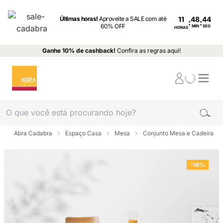
Últimas horas!
Aproveite a SALE com até
11
:
:
60% OFF
MIN
SEG
HORAS
Ganhe 10% de cashback!
Confira as regras aqui!
Abra Cadabra
Espaço Casa
Mesa
Conjunto Mesa e Cadeira
-16%