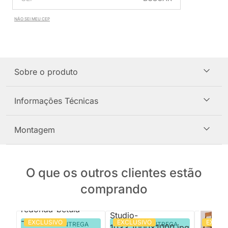
NÃO SEI MEU CEP
Sobre o produto
Informações Técnicas
Montagem
O que os outros clientes estão
comprando
EXCLUSIVO
EXCLUSIVO
EXCLU
PRONTA ENTREGA
PRONTA ENTREGA
PRON