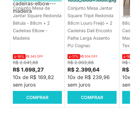
Conjunto Mesa de
Conjunto Mesa Jantar
Conjunt
Jantar Square Redonda
Square Tripé Redonda
Square 
Bétula - 88cm + 2
88cm Louro Freijó + 2
88cm Lou
Cadeiras Elbow -
Cadeiras Dalí Encosto
Cadeira
Madeira
Palha Larga Assento
Madeira
PU Cognac
Texture 
-16%
R$ 343 OFF
-17%
R$ 504 OFF
-16%
R$
R$ 2.041,88
R$ 2.903,88
R$ 2.63
R$ 1.698,27
R$ 2.399,64
R$ 2.1
10x de R$ 169,82
10x de R$ 239,96
10x de
sem juros
sem juros
sem jur
COMPRAR
COMPRAR
C