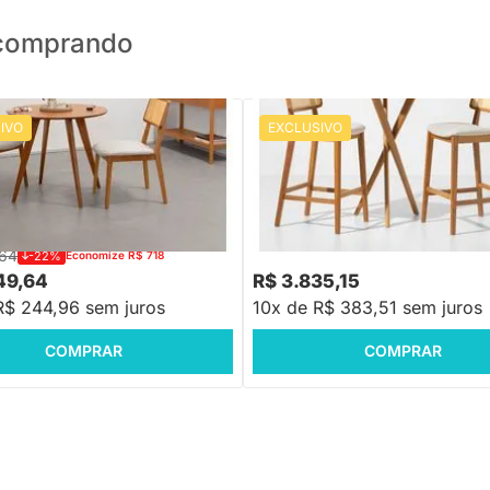
o comprando
IVO
EXCLUSIVO
 Mesa Jantar Square Laminada
Conjunto Mesa Alta Thai Redond
88cm Freijó + 2 Cadeiras Lalá
+ 2 Banqueta Nord Encosto Mad
Palha Creme Assento Plot Cru
Assento Texture - Off White
,64
-22%
Economize R$ 718
49,64
R$ 3.835,15
R$ 244,96 sem juros
10x de R$ 383,51 sem juros
COMPRAR
COMPRAR