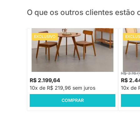
O que os outros clientes estã
EXCLUSIVO
EXCLUS
Conjunto Mesa Jantar Square Tripé
Conjunto
Redonda 88cm Louro Freijó + 2 Cadeiras
Redonda 
Nord Encosto Madeira Assento PU
Encosto 
Cognac
R$ 3.167
R$ 2.199,64
R$ 2.4
10x de R$ 219,96 sem juros
10x de 
COMPRAR