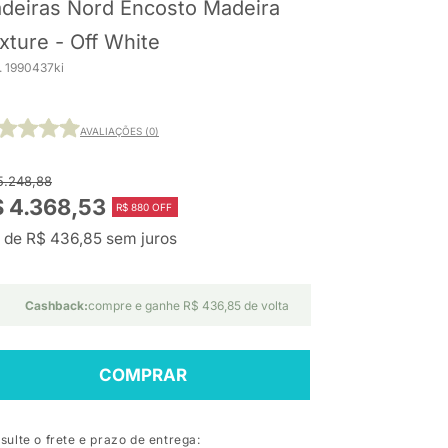
deiras Nord Encosto Madeira
xture - Off White
. 1990437ki
AVALIAÇÕES (0)
5.248,88
 4.368,53
R$ 880 OFF
 de R$ 436,85 sem juros
Cashback:
compre e ganhe R$ 436,85 de volta
COMPRAR
sulte o frete e prazo de entrega: