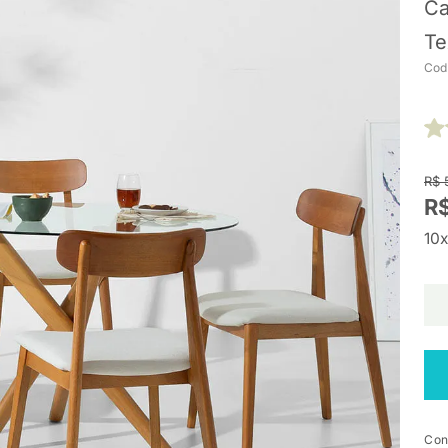
Ca
Te
Cod
R$ 
R$
10x
Con