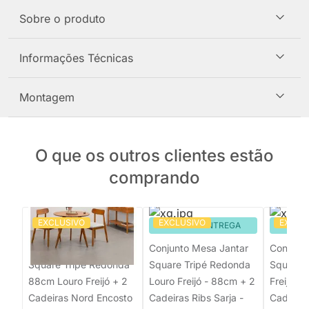
Sobre o produto
Informações Técnicas
Montagem
O que os outros clientes estão
comprando
EXCLUSIVO
EXCLUSIVO
EXCLU
PRONTA ENTREGA
PRONTA ENTREGA
PRON
Conjunto Mesa Jantar
Conjunto Mesa Jantar
Conjunt
Square Tripé Redonda
Square Tripé Redonda
Square 
88cm Louro Freijó + 2
Louro Freijó - 88cm + 2
Freijó 8
Cadeiras Nord Encosto
Cadeiras Ribs Sarja -
Cadeira