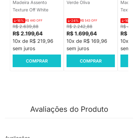
Madeira Assento
Verde Oliva
Madeira
Texture Off White
Texture 
-16%
R$ 440 OFF
-24%
R$ 543 OFF
-16%
R$
R$ 2.639,88
R$ 2.242,88
R$ 4.61
R$ 2.199,64
R$ 1.699,64
R$ 3.
10x de R$ 219,96
10x de R$ 169,96
10x de
sem juros
sem juros
sem jur
COMPRAR
COMPRAR
C
Avaliações do Produto