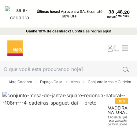
Últimas horas!
Aproveite a SALE com até
38
:
:
60% OFF
MIN
SEG
HORAS
Ganhe 10% de cashback!
Confira as regras aqui!
Abra Cadabra
Espaço Casa
Mesa
Conjunto Mesa e Cadeira
-16%