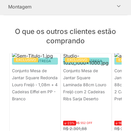
Montagem
O que os outros clientes estão
comprando
EXCLUSIVO
EXCLUSIVO
EXCLU
PRONTA ENTREGA
PRONTA ENTREGA
PRON
Conjunto Mesa de
Conjunto Mesa de
Conjunt
Jantar Square Redonda
Jantar Square
Jantar 
Louro Freijó - 1,08m + 4
Laminada 88cm Louro
88cm Lo
Cadeiras Eiffel em PP -
Freijó com 2 Cadeiras
2 Cadeir
Branco
Ribs Sarja Deserto
Preto
-23%
R$ 552 OFF
-16%
R$
R$ 2.301,88
R$ 2.69