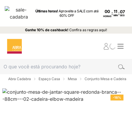
Últimas horas!
Aproveite a SALE com até
00
:
:
60% OFF
MIN
SEG
HORAS
Ganhe 10% de cashback!
Confira as regras aqui!
Abra Cadabra
Espaço Casa
Mesa
Conjunto Mesa e Cadeira
-16%