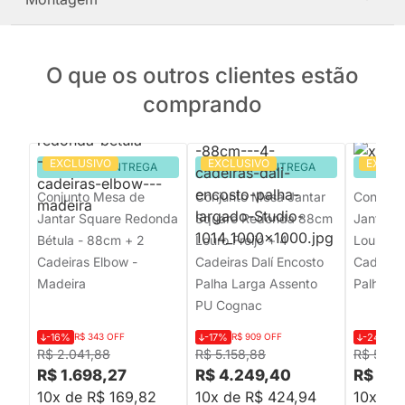
O que os outros clientes estão
comprando
EXCLUSIVO
EXCLUSIVO
EXCLU
PRONTA ENTREGA
PRONTA ENTREGA
PRON
Conjunto Mesa de
Conjunto Mesa Jantar
Conjunt
Jantar Square Redonda
Square Redonda 88cm
Jantar 
Bétula - 88cm + 2
Louro Freijó + 4
Louro Fr
Cadeiras Elbow -
Cadeiras Dalí Encosto
Cadeiras
Madeira
Palha Larga Assento
Palha Cr
PU Cognac
-16%
R$ 343 OFF
-17%
R$ 909 OFF
-24%
R$
R$ 2.041,88
R$ 5.158,88
R$ 5.83
R$ 1.698,27
R$ 4.249,40
R$ 4.
10x de R$ 169,82
10x de R$ 424,94
10x de