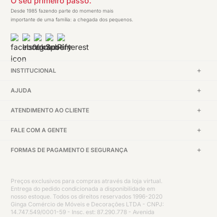
O seu primeiro passo.
Desde 1985 fazendo parte do momento mais
importante de uma família: a chegada dos pequenos.
INSTITUCIONAL
AJUDA
ATENDIMENTO AO CLIENTE
FALE COM A GENTE
FORMAS DE PAGAMENTO E SEGURANÇA
Preços exclusivos para compras através da loja virtual.
Entrega do pedido condicionada a disponibilidade em
nosso estoque. Todos os direitos reservados 1996-2020
Ginga Comércio de Móveis e Decorações LTDA - CNPJ:
14.747.549/0001-59 - Insc. est: 87.290.778 - Avenida