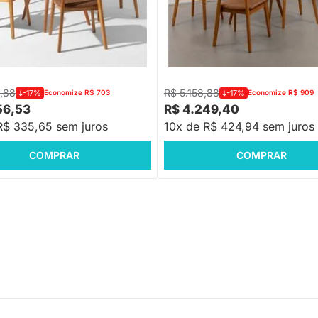
 Mesa de Jantar Square
Conjunto Mesa Jantar Square R
Bétula - 88cm + 4 Cadeiras
88cm Louro Freijó + 4 Cadeiras D
osto Madeira Assento PU -
Encosto Palha Larga Assento P
,88
R$ 5.158,88
-17%
Economize R$ 703
-17%
Economize R$ 909
56,53
R$ 4.249,40
R$ 335,65 sem juros
10x de R$ 424,94 sem juros
COMPRAR
COMPRAR