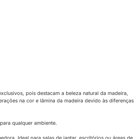
exclusivos, pois destacam a beleza natural da madeira,
terações na cor e lâmina da madeira devido às diferenças
 para qualquer ambiente.
edora. Ideal para salas de jantar, escritórios ou áreas de