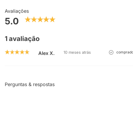
Avaliações
5.0
1 avaliação
10 meses atrás
comprador
Alex X.
Perguntas & respostas