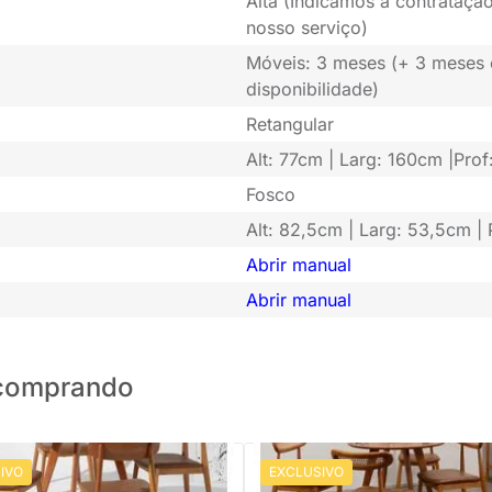
Alta (Indicamos a contratação
nosso serviço)
Móveis: 3 meses (+ 3 meses
disponibilidade)
Retangular
Alt: 77cm | Larg: 160cm |Pro
Fosco
Alt: 82,5cm | Larg: 53,5cm |
Abrir manual
Abrir manual
o comprando
IVO
EXCLUSIVO
PRONTA ENTREGA
PRONTA ENTREGA