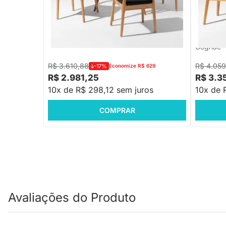
Conjunto Mesa de Jantar Square
Conjunto
Redonda Branco - 88cm + 4 Cadeiras
Redonda 
Elbow - Madeira
Nord Enc
Cognac
R$ 3.610,88
R$ 4.059
-17%
Economize R$ 629
R$ 2.981,25
R$ 3.3
10x de R$ 298,12 sem juros
10x de 
COMPRAR
Avaliações do Produto