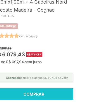
80mx1,00m + 4 Cadeiras Nord
costo Madeira - Cognac
. 1990467ki
nta entrega
AVALIAÇÕES (1)
7.298,88
 6.079,43
R$ 1219 OFF
 de R$ 607,94 sem juros
Cashback:
compre e ganhe R$ 607,94 de volta
COMPRAR