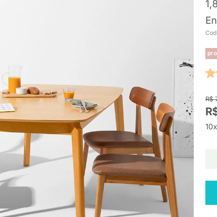
1,
En
Cod
pro
R$ 
R$
10x