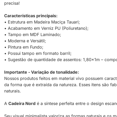
precisa!
Características principais:
• Estrutura em Madeira Maciça Tauari;
• Acabamento em Verniz PU (Poliuretano);
• Tampo em MDF Laminado;
• Moderna e Versátil;
• Pintura em Fundo;
• Possui tampo em formato barril;
• Sugestão de quantidade de assentos: 1,80x1m – compor
Importante - Variação de tonalidade:
Nossos produtos feitos em material vivo possuem caracte
da forma que é extraída da natureza. Esses itens são fa
naturais.
A
Cadeira Nord
é a síntese perfeita entre o design esc
Seu visual minimalista valoriza as formas naturais e os m