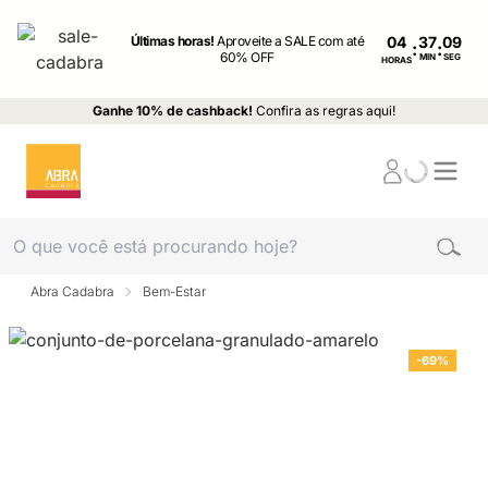
Últimas horas!
Aproveite a SALE com até
04
:
:
60% OFF
MIN
SEG
HORAS
Ganhe 10% de cashback!
Confira as regras aqui!
Abra Cadabra
Bem-Estar
-69%