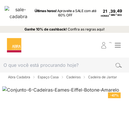
Últimas horas!
Aproveite a SALE com até
21
:
:
60% OFF
MIN
SEG
HORAS
Ganhe 10% de cashback!
Confira as regras aqui!
Abra Cadabra
Espaço Casa
Cadeiras
Cadeira de Jantar
-47%