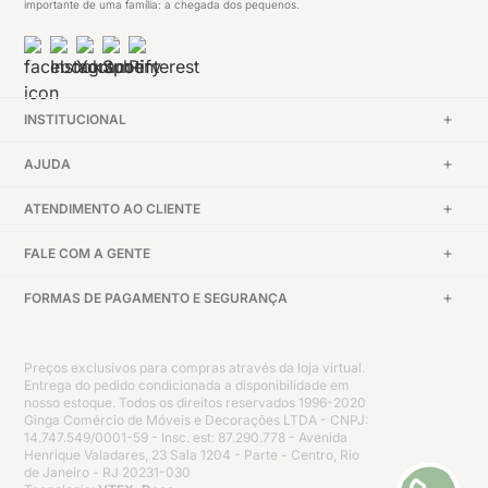
importante de uma família: a chegada dos pequenos.
INSTITUCIONAL
AJUDA
ATENDIMENTO AO CLIENTE
FALE COM A GENTE
FORMAS DE PAGAMENTO E SEGURANÇA
Preços exclusivos para compras através da loja virtual.
Entrega do pedido condicionada a disponibilidade em
nosso estoque. Todos os direitos reservados 1996-2020
Ginga Comércio de Móveis e Decorações LTDA - CNPJ:
14.747.549/0001-59 - Insc. est: 87.290.778 - Avenida
Henrique Valadares, 23 Sala 1204 - Parte - Centro, Rio
de Janeiro - RJ 20231-030