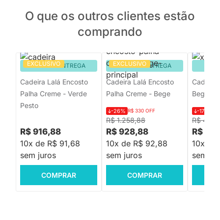
O que os outros clientes estão
comprando
EXCLUSIVO
EXCLUSIVO
PRONTA ENTREGA
PRONTA ENTREGA
PRON
Cadeira Lalá Encosto
Cadeira Lalá Encosto
Cadeira 
Palha Creme - Verde
Palha Creme - Bege
Bege Ac
Pesto
-26%
R$ 330 OFF
-17%
R$ 
R$ 1.258,88
R$ 448,
R$ 916,88
R$ 928,88
R$ 369
10x de R$ 91,68
10x de R$ 92,88
10x de
sem juros
sem juros
sem jur
COMPRAR
COMPRAR
C