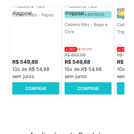
EXCLU
Cadeira Ribs - Papiro
PRONTA ENTREGA
PRON
Cadeira Ribs - Bege e
Cadeira 
Ocre
Trigo
-16%
R$ 110 OFF
-32%
R$
R$ 659,88
R$ 1.25
R$ 549,88
R$ 549,88
R$ 84
10x de R$ 54,98
10x de R$ 54,98
10x de
sem juros
sem juros
sem jur
COMPRAR
COMPRAR
C