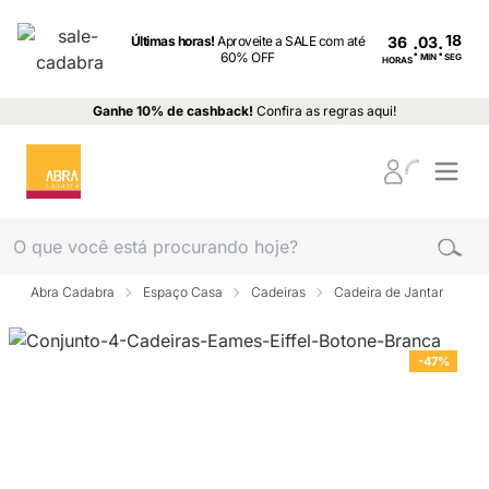
Últimas horas!
Aproveite a SALE com até
36
:
:
60% OFF
MIN
SEG
HORAS
Ganhe 10% de cashback!
Confira as regras aqui!
Abra Cadabra
Espaço Casa
Cadeiras
Cadeira de Jantar
-47%