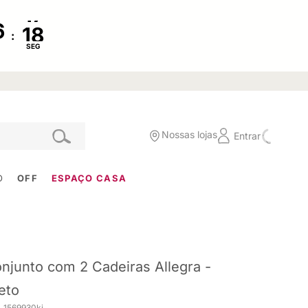
:
SEG
Nossas lojas
Entrar
O
OFF
ESPAÇO CASA
njunto com 2 Cadeiras Allegra -
eto
. 1569930ki