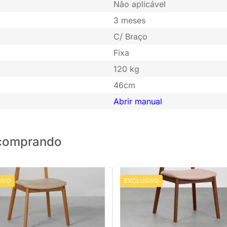
Não aplicável
3 meses
C/ Braço
Fixa
120 kg
46cm
Abrir manual
o comprando
IVO
EXCLUSIVO
PRONTA ENTREGA
PRONTA ENTREGA
Nord Encosto Madeira Assento
Cadeira Nord Encosto Madeira -
e
Castanho