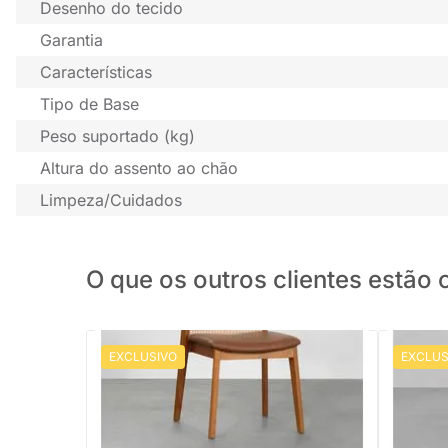
Desenho do tecido
Garantia
Características
Tipo de Base
Peso suportado (kg)
Altura do assento ao chão
Limpeza/Cuidados
O que os outros clientes estã
EXCLUSIVO
EXCLUS
PRONTA ENTREGA
Cadeira Malai Encosto Palha Larga
Cadeira 
Assento PU - Cognac
PU - Beg