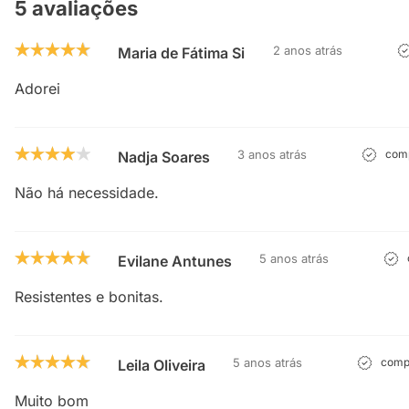
5 avaliações
2 anos atrás
Maria de Fátima Silva Gomes
Adorei
3 anos atrás
comp
Nadja Soares
Não há necessidade.
5 anos atrás
Evilane Antunes
Resistentes e bonitas.
5 anos atrás
compr
Leila Oliveira
Muito bom