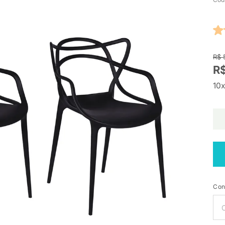
R$ 
R$
10x
Con