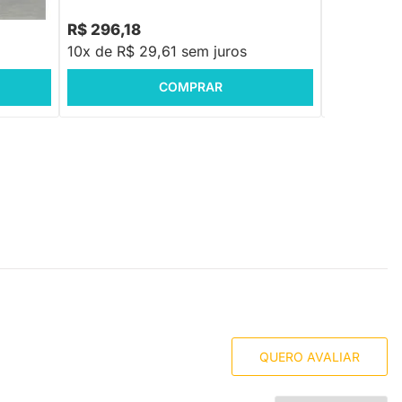
R$ 507,76
R$ 188,88
-41%
Economize R$ 211
R$ 296,18
R$ 130,9
10x de R$ 29,61 sem juros
10x de R$ 
COMPRAR
QUERO AVALIAR