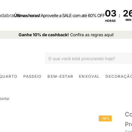
03
:
Últimas horas!
Aproveite a SALE com até 60% OFF
MIN
HORAS
Ganhe 10% de cashback!
Confira as regras aqui!
 QUARTO
PASSEIO
BEM-ESTAR
ENXOVAL
DECORAÇÃ
Jantar
Co
-16%
Pr
Cod