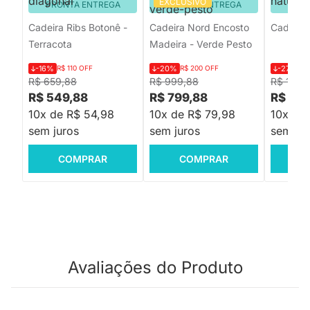
EXCLUSIVO
PRONTA ENTREGA
PRONTA ENTREGA
PRON
Cadeira Ribs Botonê -
Cadeira Nord Encosto
Cadeira 
Terracota
Madeira - Verde Pesto
-16%
R$ 110 OFF
-20%
R$ 200 OFF
-27%
R$
R$ 659,88
R$ 999,88
R$ 1.52
R$ 549,88
R$ 799,88
R$ 1.0
10x de R$ 54,98
10x de R$ 79,98
10x de
sem juros
sem juros
sem jur
COMPRAR
COMPRAR
C
Avaliações do Produto