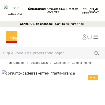
Últimas horas!
Aproveite a SALE com até
39
:
:
60% OFF
MIN
SEG
HORAS
Ganhe 10% de cashback!
Confira as regras aqui!
Abra Cadabra
Espaço Casa
Cadeiras
Cadeira Infantil
-47%