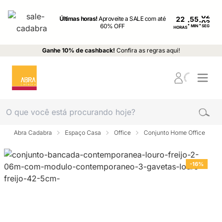
Últimas horas!
Aproveite a SALE com até
22
:
:
60% OFF
MIN
SEG
HORAS
Ganhe 10% de cashback!
Confira as regras aqui!
Abra Cadabra
Espaço Casa
Office
Conjunto Home Office
-16%