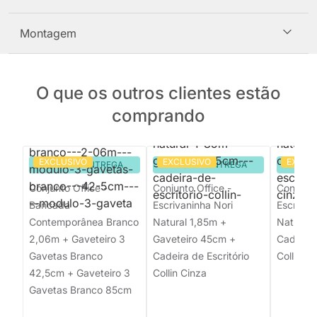
Montagem
O que os outros clientes estão
comprando
EXCLUSIVO
EXCLUSIVO
EXCLU
PRONTA ENTREGA
PRONTA ENTREGA
PRON
Conjunto Office -
Conjunto Office -
Conjunto
Bancada
Escrivaninha Nori
Escrivan
Contemporânea Branco
Natural 1,85m +
Natural 
2,06m + Gaveteiro 3
Gaveteiro 45cm +
Cadeira 
Gavetas Branco
Cadeira de Escritório
Collin Ci
42,5cm + Gaveteiro 3
Collin Cinza
Gavetas Branco 85cm