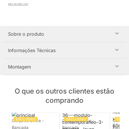
NÃO SEI MEU CEP
Sobre o produto
Informações Técnicas
Montagem
O que os outros clientes estão
comprando
EXCLUSIVO
EXCLUSIVO
EXCLU
Conjunto Office -
Conjunto Office -
Conjunto
Bancada
Bancada
Escrivan