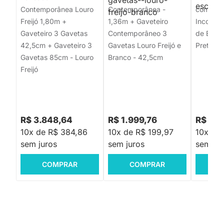
Contemporânea Louro
Contemporânea -
com Tam
Freijó 1,80m +
1,36m + Gaveteiro
Incolor 
Gaveteiro 3 Gavetas
Contemporâneo 3
de Escrit
42,5cm + Gaveteiro 3
Gavetas Louro Freijó e
Preto
Gavetas 85cm - Louro
Branco - 42,5cm
Freijó
R$ 3.848,64
R$ 1.999,76
R$ 4.5
10x de R$ 384,86
10x de R$ 199,97
10x de
sem juros
sem juros
sem jur
COMPRAR
COMPRAR
C