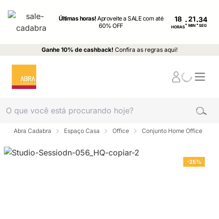
Últimas horas!
Aproveite a SALE com até
18
:
:
60% OFF
MIN
SEG
HORAS
Ganhe 10% de cashback!
Confira as regras aqui!
Abra Cadabra
Espaço Casa
Office
Conjunto Home Office
-25%