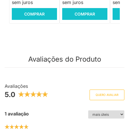
sem juros
sem juros
sem jur
COMPRAR
COMPRAR
C
Avaliações do Produto
Avaliações
5.0
QUERO AVALIAR
1 avaliação