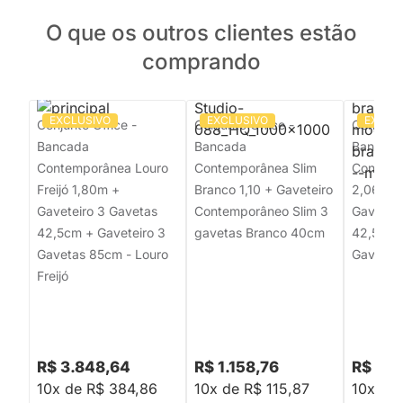
O que os outros clientes estão
comprando
EXCLUSIVO
EXCLUSIVO
EXCLU
Conjunto Office -
Conjunto Office -
Conjunto
Bancada
Bancada
Bancad
Contemporânea Louro
Contemporânea Slim
Contemp
Freijó 1,80m +
Branco 1,10 + Gaveteiro
2,06m +
Gaveteiro 3 Gavetas
Contemporâneo Slim 3
Gavetas
42,5cm + Gaveteiro 3
gavetas Branco 40cm
42,5cm 
Gavetas 85cm - Louro
Gavetas
Freijó
R$ 3.848,64
R$ 1.158,76
R$ 3.1
10x de R$ 384,86
10x de R$ 115,87
10x de