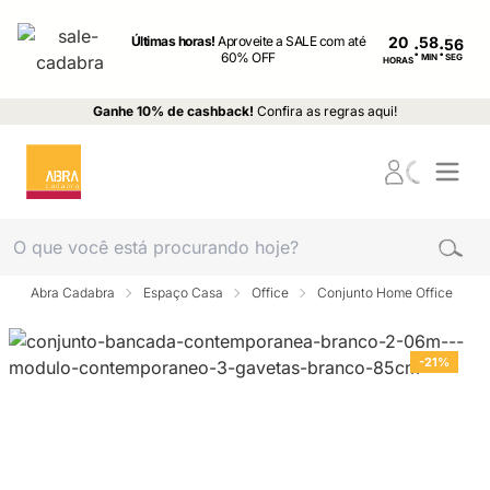
Últimas horas!
Aproveite a SALE com até
20
:
:
60% OFF
MIN
SEG
HORAS
Ganhe 10% de cashback!
Confira as regras aqui!
Abra Cadabra
Espaço Casa
Office
Conjunto Home Office
-21%