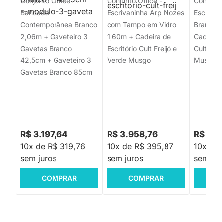
Conjunto Office -
Conjunto Office -
Conjunto
Bancada
Escrivaninha Arp Nozes
Escrivan
Contemporânea Branco
com Tampo em Vidro
Branco -
2,06m + Gaveteiro 3
1,60m + Cadeira de
Cadeira 
Gavetas Branco
Escritório Cult Freijó e
Cult Frei
42,5cm + Gaveteiro 3
Verde Musgo
Musgo
Gavetas Branco 85cm
R$ 3.197,64
R$ 3.958,76
R$ 1.7
10x de R$ 319,76
10x de R$ 395,87
10x de
sem juros
sem juros
sem jur
COMPRAR
COMPRAR
C