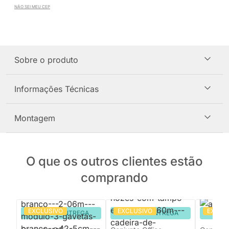
NÃO SEI MEU CEP
Sobre o produto
Informações Técnicas
Montagem
O que os outros clientes estão
comprando
EXCLUSIVO
EXCLUSIVO
EXCLU
PRONTA ENTREGA
PRONTA ENTREGA
PRON