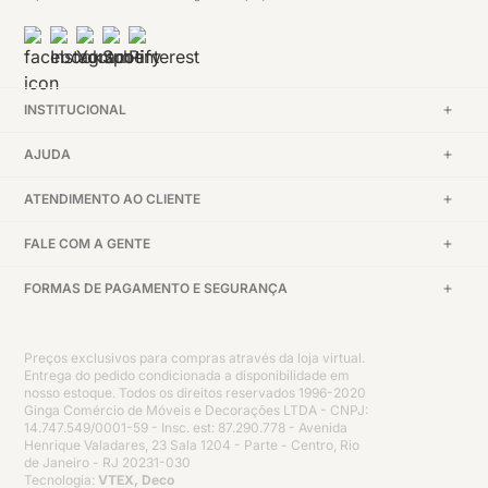
INSTITUCIONAL
AJUDA
ATENDIMENTO AO CLIENTE
FALE COM A GENTE
FORMAS DE PAGAMENTO E SEGURANÇA
Preços exclusivos para compras através da loja virtual.
Entrega do pedido condicionada a disponibilidade em
nosso estoque. Todos os direitos reservados 1996-2020
Ginga Comércio de Móveis e Decorações LTDA - CNPJ:
14.747.549/0001-59 - Insc. est: 87.290.778 - Avenida
Henrique Valadares, 23 Sala 1204 - Parte - Centro, Rio
de Janeiro - RJ 20231-030
Tecnologia:
VTEX, Deco