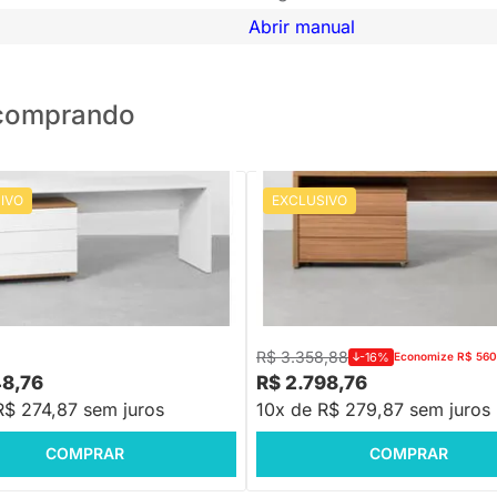
Abrir manual
o comprando
IVO
EXCLUSIVO
 Office - Bancada
Conjunto Office - Bancada
orânea Branco 2,06m +
Contemporânea Louro Freijó 1,8
 3 Gavetas Louro Freijó e
Gaveteiro Contemporâneo 3 Gav
85cm
Louro Freijó 85cm
R$ 3.358,88
-16%
Economize R$ 560
48,76
R$ 2.798,76
R$ 274,87 sem juros
10x de R$ 279,87 sem juros
COMPRAR
COMPRAR