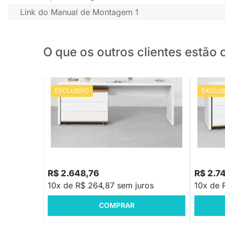
Link do Manual de Montagem 1
O que os outros clientes estã
EXCLUSIVO
EXCLUS
Conjunto Office - Bancada
Conjunto
Contemporânea New Branco 1,80m +
Contemp
Gaveteiro 3 Gavetas Louro Freijó e
Gaveteiro
Branco 85cm
Branco 
R$ 2.648,76
R$ 2.7
10x de R$ 264,87 sem juros
10x de 
COMPRAR