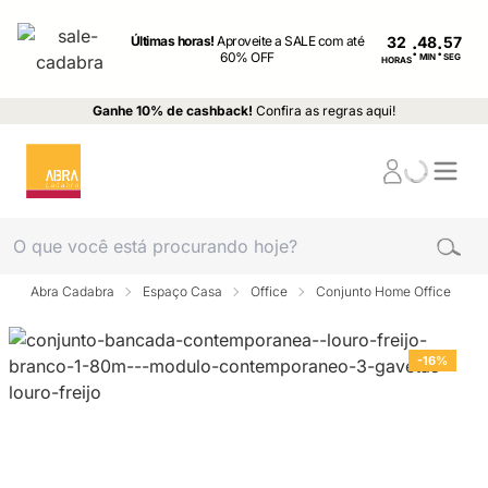
Últimas horas!
Aproveite a SALE com até
32
:
:
60% OFF
MIN
SEG
HORAS
Ganhe 10% de cashback!
Confira as regras aqui!
Abra Cadabra
Espaço Casa
Office
Conjunto Home Office
-16%