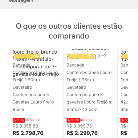
Montagem
O que os outros clientes estão
comprando
EXCLUSIVO
EXCLUSIVO
EXCLU
Conjunto Office -
Conjunto Office -
Conjunto
Bancada
Bancada
Bancad
Contemporânea Louro
Contemporânea Louro
Contemp
Freijó 1,80m +
Freijó 1,36m +
Freijó 1
Gaveteiro
Gaveteiro
Gaveteir
Contemporâneo 3
Contemporâneo 3
Contemp
Gavetas Louro Freijó
gavetas Louro Freijó e
42,5cm L
85cm
Branco 42,5cm
Branco
-16%
R$ 560 OFF
-25%
R$ 800 OFF
-16%
R$
R$ 3.358,88
R$ 3.099,76
R$ 2.99
R$ 2.798,76
R$ 2.299,76
R$ 2.4