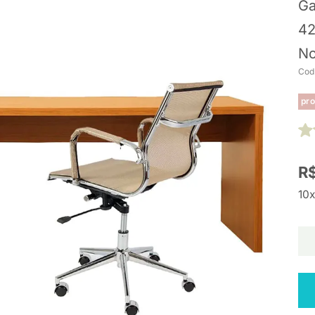
Ga
42
No
Cod
pro
R$
10x