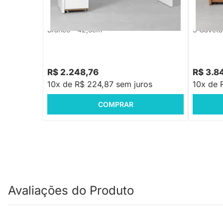
Contemporânea Branco - 1,80m +
Contempo
Gaveteiro 3 Gavetas Louro Freijó e
Gaveteir
Branco - 42,5cm
3 Gaveta
R$ 2.248,76
R$ 3.8
10x de R$ 224,87 sem juros
10x de 
COMPRAR
Avaliações do Produto