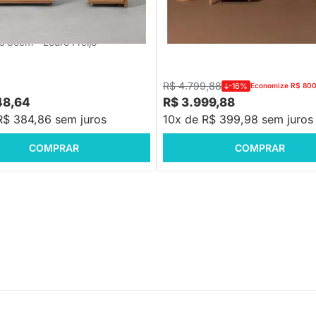
rânea Louro Freijó 1,80m +
Natural 1,85m + Gaveteiro Nori N
o 3 Gavetas 42,5cm + Gaveteiro
45cm
s 85cm - Louro Freijó
R$ 4.799,88
-16%
Economize R$ 80
48,64
R$ 3.999,88
R$ 384,86 sem juros
10x de R$ 399,98 sem juros
COMPRAR
COMPRAR