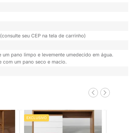
(consulte seu CEP na tela de carrinho)
se um pano limpo e levemente umedecido em água.
ie com um pano seco e macio.
EXCLUSIVO
EXCLUSIV
PRONTA ENTREGA
ri
Conjunto Office - Bancada
Conjunto Of