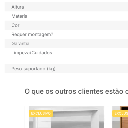
Altura
Material
Cor
Requer montagem?
Garantia
Limpeza/Cuidados
Peso suportado (kg)
O que os outros clientes estã
EXCLUSIVO
EXCLUS
PRONTA ENTREGA
Conjunto Office - Bancada
Conjunto