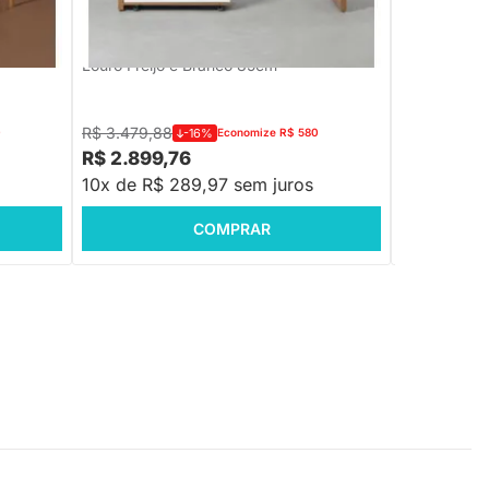
atural
Contemporânea Louro Freijó 1,80m +
Contemporân
Gaveteiro Contemporâneo 3 gavetas
Gaveteiro C
Louro Freijó e Branco 85cm
Louro Freij
R$ 3.479,88
R$ 3.099,7
0
-16%
Economize R$ 580
R$ 2.899,76
R$ 2.299
10x de R$ 289,97 sem juros
10x de R$
COMPRAR