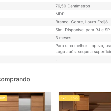
76,50 Centímetros
MDP
Branco, Cobre, Louro Freijó
Sim. Disponível para RJ e SP 
3 meses
Para uma melhor limpeza, u
Logo após, seque a superfíc
.
o comprando
IVO
EXCLUSIVO
PRONTA ENTREGA
PRONTA ENTREGA
 Office - Bancada
Conjunto Office - Escrivaninha No