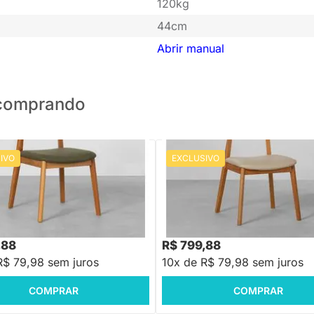
120kg
44cm
Abrir manual
o comprando
IVO
EXCLUSIVO
PRONTA ENTREGA
PRONTA ENTREGA
Nord Encosto Madeira - Verde
Cadeira Nord Encosto Madeira A
PU - Bege
88
R$ 999,88
-20%
Economize R$ 200
-20%
Economize R$ 200
,88
R$ 799,88
R$ 79,98 sem juros
10x de R$ 79,98 sem juros
COMPRAR
COMPRAR