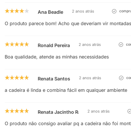
2 anos atrás
compra
Ana Beadle
O produto parece bom! Acho que deveriam vir montadas.
2 anos atrás
com
Ronald Pereira
Boa qualidade, atende as minhas necessidades
2 anos atrás
com
Renata Santos
a cadeira é linda e combina fácil em qualquer ambiente
2 anos atrás
Renata Jacintho Ramos Vieira
O produto não consigo avaliar pq a cadeira não foi mon