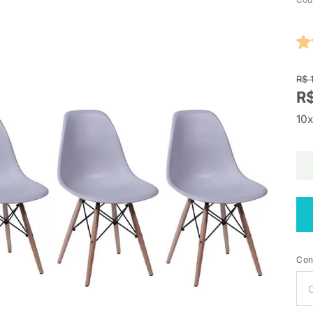
R$ 
R$
10x
Con