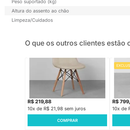
Peso suportado (kg)
Altura do assento ao chão
Limpeza/Cuidados
O que os outros clientes estã
EXCLUS
PRONTA ENTREGA
Cadeira Eiffel Botonê - Bege Acinzentado
Cadeira 
Pesto
R$ 499,88
R$ 999,
-56%
Economize R$ 280
R$ 219,88
R$ 799
10x de R$ 21,98 sem juros
10x de 
COMPRAR