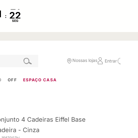
:
SEG
Nossas lojas
Entrar
O
OFF
ESPAÇO CASA
njunto 4 Cadeiras Eiffel Base
deira - Cinza
. 1567007ki