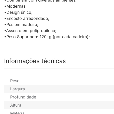
•Combinam com diversos ambientes;
•Modernas;
•Design único;
•Encosto arredondado;
•Pés em madeira;
•Assento em polipropileno;
•Peso Suportado: 120kg (por cada cadeira);
Informações técnicas
Peso
Largura
Profundidade
Altura
Material