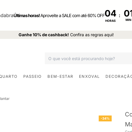
04
:
Últimas horas!
Aproveite a SALE com até 60% OFF
MIN
HORAS
Ganhe 10% de cashback!
Confira as regras aqui!
 QUARTO
PASSEIO
BEM-ESTAR
ENXOVAL
DECORAÇÃ
Jantar
Co
-34%
Ma
Cod