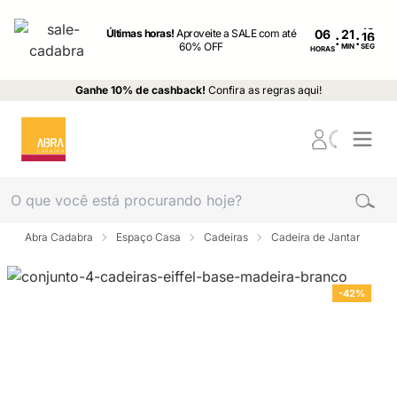
Últimas horas!
Aproveite a SALE com até
06
:
:
60% OFF
MIN
SEG
HORAS
Ganhe 10% de cashback!
Confira as regras aqui!
Abra Cadabra
Espaço Casa
Cadeiras
Cadeira de Jantar
-42%