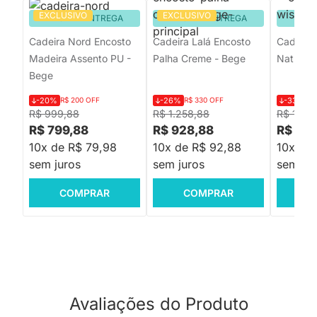
EXCLUSIVO
EXCLUSIVO
PRONTA ENTREGA
PRONTA ENTREGA
PRON
Cadeira Nord Encosto
Cadeira Lalá Encosto
Cadeira
Madeira Assento PU -
Palha Creme - Bege
Natural
Bege
-20%
R$ 200 OFF
-26%
R$ 330 OFF
-33%
R$
R$ 999,88
R$ 1.258,88
R$ 1.49
R$ 799,88
R$ 928,88
R$ 999
10x de R$ 79,98
10x de R$ 92,88
10x de
sem juros
sem juros
sem jur
COMPRAR
COMPRAR
C
Avaliações do Produto